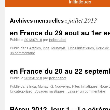
initiatiques
juillet 2013
Archives mensuelles :
en France du 29 aout au 1er 
Publié le
2013/07/18
par
jadechabot
Publié dans
Articles
,
Inca
,
Munay-Ki
,
Rites Initiatiques
,
Roue de 
un commentaire
en France du 20 au 22 septem
Publié le
2013/07/18
par
jadechabot
Publié dans
Inca
,
Munay-Ki
,
Nouvelles
,
Rites Initiatiques
,
Roue 
Uncategorized
,
Voyages mystiques
|
Laisser un commentaire
Pérou 2013 Jour 1 – La cérém