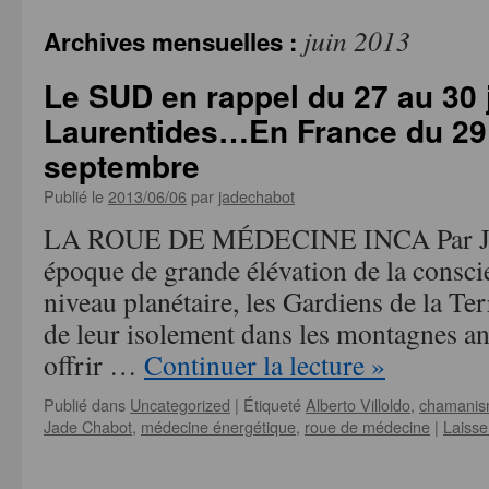
juin 2013
Archives mensuelles :
Le SUD en rappel du 27 au 30 
Laurentides…En France du 29 
septembre
Publié le
2013/06/06
par
jadechabot
LA ROUE DE MÉDECINE INCA Par Jad
époque de grande élévation de la consc
niveau planétaire, les Gardiens de la Ter
de leur isolement dans les montagnes a
offrir …
Continuer la lecture
»
Publié dans
Uncategorized
|
Étiqueté
Alberto Villoldo
,
chamani
Jade Chabot
,
médecine énergétique
,
roue de médecine
|
Laisse